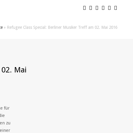
te
»
Refugee Class Special: Berliner Musiker Treff am 02. Mai 2016
 02. Mai
e für
die
nen zu
einer