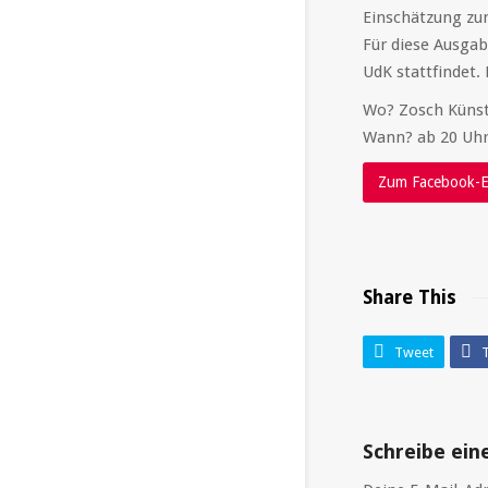
Einschätzung zum
Für diese Ausgab
UdK stattfindet.
Wo? Zosch Künstl
Wann? ab 20 Uh
Zum Facebook-E
Share This
Tweet
T
Schreibe ei