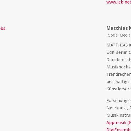
www.ieb.ne
Matthias 
_Social Medi
MATTHIAS KR
UdK Berlin C
Daneben ist
Musikhochsc
Trendrecherc
beschäftigt 
Künstlerver
Forschungss
Netzkunst, 
Musikinstru
Appmusik (
DigiEnsembl