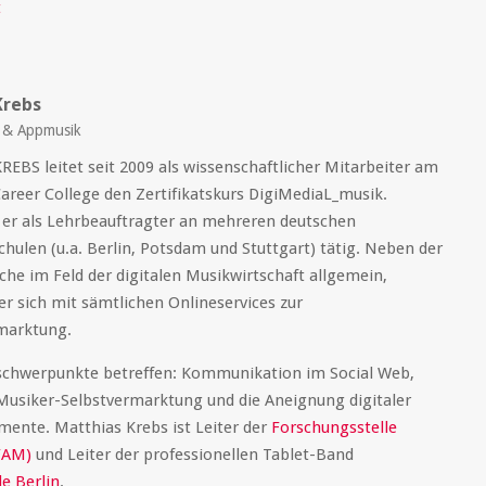
t
Krebs
a & Appmusik
EBS leitet seit 2009 als wissenschaftlicher Mitarbeiter am
areer College den Zertifikatskurs DigiMediaL_musik.
 er als Lehrbeauftragter an mehreren deutschen
hulen (u.a. Berlin, Potsdam und Stuttgart) tätig. Neben der
he im Feld der digitalen Musikwirtschaft allgemein,
er sich mit sämtlichen Onlineservices zur
marktung.
chwerpunkte betreffen: Kommunikation im Social Web,
Musiker-Selbstvermarktung und die Aneignung digitaler
mente. Matthias Krebs ist Leiter der
Forschungsstelle
FAM)
und Leiter der professionellen Tablet-Band
e Berlin
.