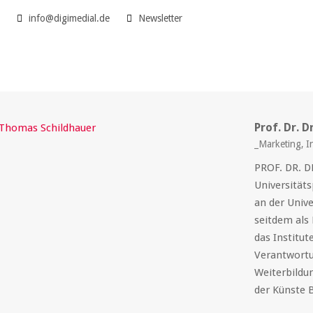
5
info@digimedial.de
Newsletter
Prof. Dr. 
_Marketing, I
PROF. DR. 
Universität
an der Unive
seitdem als 
das Institut
Verantwortun
Weiterbildu
der Künste B