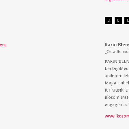
Karin Blen
_Crowdfoundi
KARIN BLENS
bei DigiMedi
anderem lei
Major-Labels
für Musik. D
ikosom Insti
engagiert si
www.ikosom