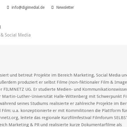
5
info@digimedial.de
Newsletter
h
& Social Media
siert und betreut Projekte im Bereich Marketing, Social Media un
ßerdem produziert er selbst Filme (non-fiktionaler Film & Imagef
der FILMNETZ UG. Er studierte Medien- und Kommunikationswisse
er Martin-Luther-Universität Halle-Wittenberg mit Schwerpunkt F
während seines Studiums realisierte er zahlreiche Projekte im Ber
 Film: u.a. konzeptionierte er mit Kommilitonen die Plattform fü
mnetz.org, leitete das regionale Kurzfilmfestival Filmforum SEL
eich Marketing & PR und realisierte kurze Dokumentarfilme als