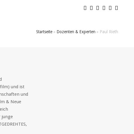
Startseite
»
Dozenten & Experten
»
Paul Rieth
d
ilm) und ist
nschaften und
ilm & Neue
eich
r junge
BSTGEDREHTES,