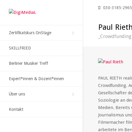
030-3185-296
Paul Riet
Zertifikatskurs OnStage
_Crowdfunding 
SKILLFRIED
Berliner Musiker Treff
PAUL RIETH reali
Expert*innen & Dozent*innen
Crowdfunding. Au
Gesellschafter 
Über uns
Soziologie an d
Medien. Bereits 
Kontakt
Journalismus und
Filmemacher fil
arbeitete im Ber