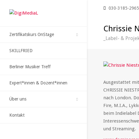
030-3185-296
Chrissie N
Zertifikatskurs OnStage
_Label- & Proje
SKILLFRIED
Berliner Musiker Treff
Ausgestattet mit
Expert*innen & Dozent*innen
CHRISSIE NIEST
nach London. Do
Über uns
Fire, M.I.A., Lyk
beim Indielabel 
Kontakt
Interessenschwe
und Streaming.