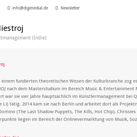
5
info@digimedial.de
Newsletter
iestroj
ktmanagement (Indie)
 einem fundierten theoretischen Wissen der Kulturbranche zog e
ROJ nach dem Masterstudium im Bereich Music & Entertainmen
rt war sie vier Jahre hauptsächlich im Künstlermanagement bei Q
ke Li) tätig. 2014 kam sie nach Berlin und arbeitet dort als Proje
Domino (The Last Shadow Puppets, The Kills, Hot Chip). Chrissies
rpunkte liegen im Bereich der Onlinevermarktung von Musik, So