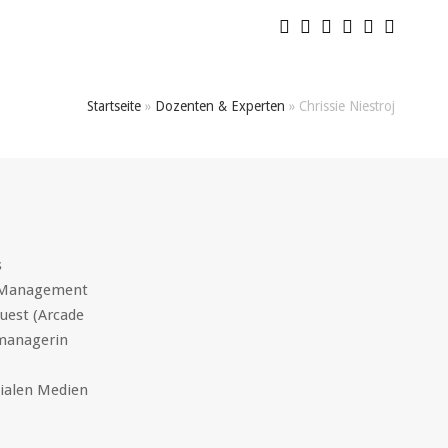
Startseite
»
Dozenten & Experten
»
Chrissie Niestroj
s
t Management
uest (Arcade
ktmanagerin
zialen Medien