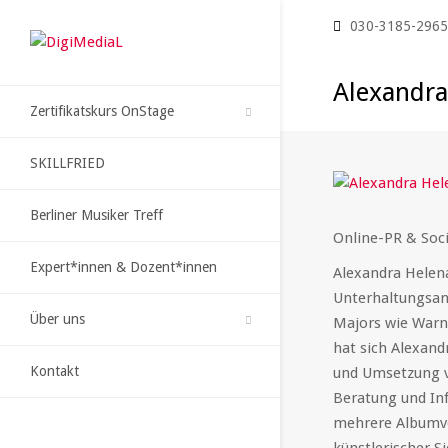
030-3185-296
Alexandra
Zertifikatskurs OnStage
SKILLFRIED
Berliner Musiker Treff
Online-PR & Soc
Expert*innen & Dozent*innen
Alexandra Helena
Unterhaltungsan
Über uns
Majors wie Warne
hat sich Alexan
Kontakt
und Umsetzung v
Beratung und Inf
mehrere Albumve