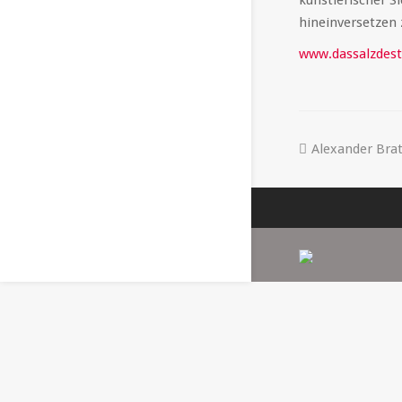
künstlerischer S
hineinversetzen
www.dassalzdest
Alexander Brat