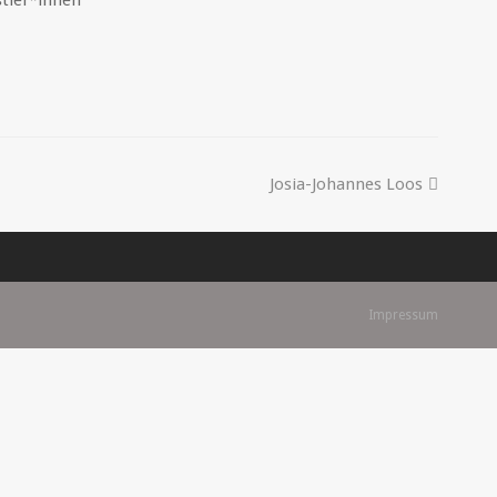
stler*innen
Josia-Johannes Loos
Impressum