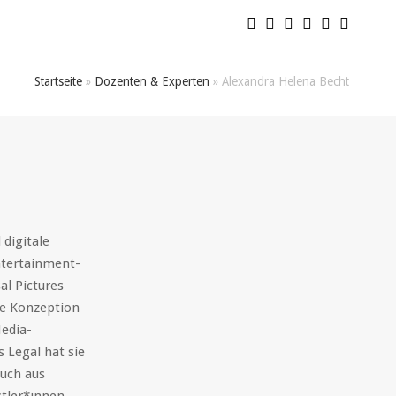
Startseite
»
Dozenten & Experten
»
Alexandra Helena Becht
 digitale
ntertainment-
al Pictures
ie Konzeption
edia-
 Legal hat sie
auch aus