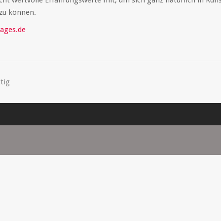
icht wertvolle Erfahrungswerte mit, um sich ganz natürlich in Kün
 zu können.
ages.de
tig