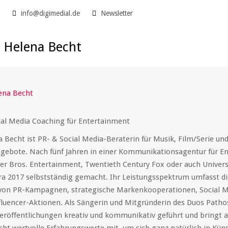
5
info@digimedial.de
Newsletter
 Helena Becht
ial Media Coaching für Entertainment
 Becht ist PR- & Social Media-Beraterin für Musik, Film/Serie und
gebote. Nach fünf Jahren in einer Kommunikationsagentur für E
r Bros. Entertainment, Twentieth Century Fox oder auch Univers
dra 2017 selbstständig gemacht. Ihr Leistungsspektrum umfasst d
on PR-Kampagnen, strategische Markenkooperationen, Social M
luencer-Aktionen. Als Sängerin und Mitgründerin des Duos Pathos
röffentlichungen kreativ und kommunikativ geführt und bringt 